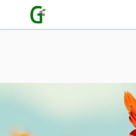
Skip
Skip
to
to
primary
main
강
릉
navigation
content
믿
음
침
례
교
회