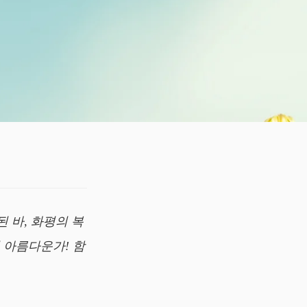
 바, 화평의 복
 아름다운가! 함