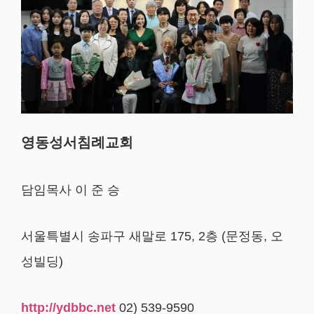
영동성서침례교회
담임목사 이 준 승
서울특별시 송파구 새말로 175, 2층 (문정동, 오
성빌딩)
http://ydbbc.net
02) 539-9590