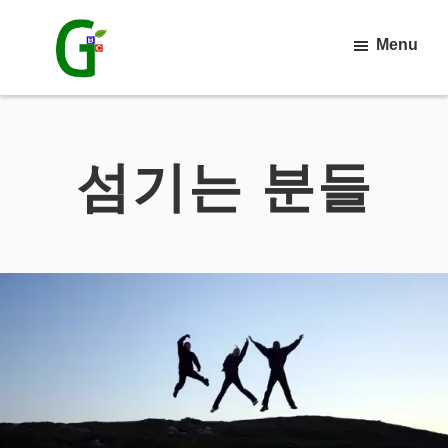
Skip
Menu
to
main
강
릉
content
믿
음
섬기는 분들
침
례
교
회