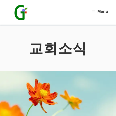
Skip
Menu
to
main
강
릉
content
믿
음
교회소식
침
례
교
회