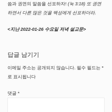
씀과 권면의 말씀을 선포하자!
(눅 3:18) 또 권면
하면서 다른 많은 것을 백성에게 선포하더라.
<지난 2022-01-26 수요일 저녁 설교문>
Reader
답글 남기기
Interactions
이메일 주소는 공개되지 않습니다.
필수 필드는
*
로 표시됩니다
댓글
*