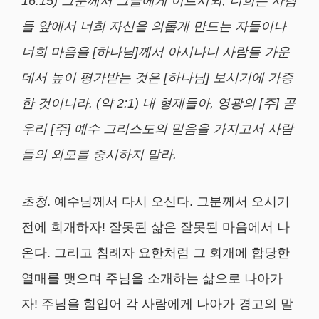
16:15)
그분께서 그들에게 이르시되
,
너희는 사람
들 앞에서 너희 자신을 의롭게 만드는 자들이나
너희 마음을
[
하나님
]
께서 아시나니 사람들 가운
데서 높이 평가받는 것은
[
하나님
]
보시기에 가증
한 것이니라
.
(
약
2:1)
내 형제들아
,
영광의
[
주
]
곧
우리
[
주
]
예수 그리스도의 믿음을 가지고서 사람
들의 외모를 중시하지 말라
.
초청
. 예수님께서 다시 오신다. 그분께서 오시기
전에 회개하자! 잘못된 삶은 잘못된 마음에서 나
온다. 그리고 침례자 요한처럼 그 회개에 합당한
열매를 맺으며 주님을 소개하는 삶으로 나아가
자! 주님을 힘입어 각 사람에게 나아가 경고의 말