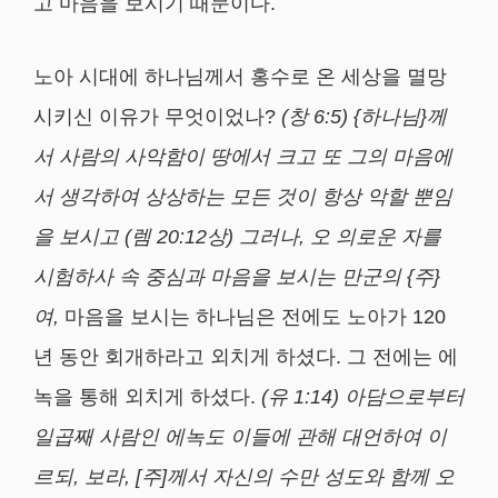
고 마음을 보시기 때문이다.
노아 시대에 하나님께서 홍수로 온 세상을 멸망
시키신 이유가 무엇이었나?
(
창
6:5) {
하나님
}
께
서 사람의 사악함이 땅에서 크고 또 그의 마음에
서 생각하여 상상하는 모든 것이 항상 악할 뿐임
을 보시고
(
렘
20:12
상
)
그러나
,
오 의로운 자를
시험하사 속 중심과 마음을 보시는 만군의
{
주
}
여
,
마음을 보시는 하나님은 전에도 노아가 120
년 동안 회개하라고 외치게 하셨다. 그 전에는 에
녹을 통해 외치게 하셨다.
(
유
1:14)
아담으로부터
일곱째 사람인 에녹도 이들에 관해 대언하여 이
르되
,
보라
, [
주
]
께서 자신의 수만 성도와 함께 오