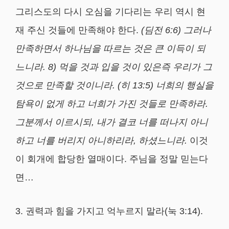
그리스도의 다시 오심을 기다리는 우리 역시 현
재 주신 것들에 만족해야 한다.
(
딤전
6:6)
그러나
만족하면서 하나님을 따르는 것은 큰 이득이 되
느니라
. 8)
먹을 것과 입을 것이 있은즉 우리가 그
것으로 만족할 것이니라
. (
히
13:5)
너희의 행실을
탐욕이 없게 하고 너희가 가진 것들로 만족하라
.
그분께서 이르시되
,
내가 결코 너를 떠나지 아니
하고 너를 버리지 아니하리라
,
하셨느니라
.
이것
이 회개에 합당한 열매이다. 주님을 정말 믿는다
면…
3. 권력과 힘을 가지고 억누르지 말라(눅 3:14).