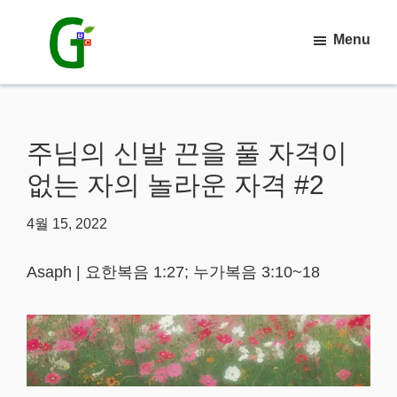
Skip
Skip
Menu
to
to
main
primary
강
릉
content
sidebar
믿
음
주님의 신발 끈을 풀 자격이
침
례
없는 자의 놀라운 자격 #2
교
회
Asaph | 요한복음 1:27; 누가복음 3:10~18